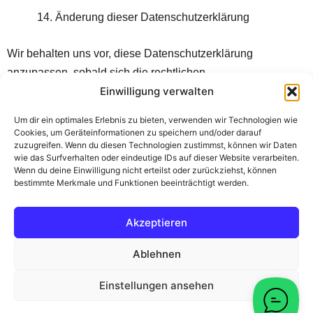
Änderung dieser Datenschutzerklärung
Wir behalten uns vor, diese Datenschutzerklärung
anzupassen, sobald sich die rechtlichen
Rahmenbedingungen oder die eingesetzten Dienste
Einwilligung verwalten
ändern. Die jeweils aktuelle Version ist stets auf dieser Seite
Um dir ein optimales Erlebnis zu bieten, verwenden wir Technologien wie
abrufbar.
Cookies, um Geräteinformationen zu speichern und/oder darauf
zuzugreifen. Wenn du diesen Technologien zustimmst, können wir Daten
wie das Surfverhalten oder eindeutige IDs auf dieser Website verarbeiten.
Wenn du deine Einwilligung nicht erteilst oder zurückziehst, können
Datenschutz
bestimmte Merkmale und Funktionen beeinträchtigt werden.
Cookie-Richtlinie (EU)
Impressum
Akzeptieren
FAQ
Ablehnen
Copyright © 2026 Pilates am Achensee | Powered by
Einstellungen ansehen
Astra-WordPress-Theme