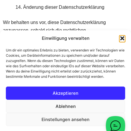
Änderung dieser Datenschutzerklärung
Wir behalten uns vor, diese Datenschutzerklärung
anzupassen, sobald sich die rechtlichen
Rahmenbedingungen oder die eingesetzten Dienste
Einwilligung verwalten
ändern. Die jeweils aktuelle Version ist stets auf dieser Seite
Um dir ein optimales Erlebnis zu bieten, verwenden wir Technologien wie
abrufbar.
Cookies, um Geräteinformationen zu speichern und/oder darauf
zuzugreifen. Wenn du diesen Technologien zustimmst, können wir Daten
wie das Surfverhalten oder eindeutige IDs auf dieser Website verarbeiten.
Wenn du deine Einwilligung nicht erteilst oder zurückziehst, können
Datenschutz
bestimmte Merkmale und Funktionen beeinträchtigt werden.
Cookie-Richtlinie (EU)
Impressum
Akzeptieren
FAQ
Ablehnen
Copyright © 2026 Pilates am Achensee | Powered by
Einstellungen ansehen
Astra-WordPress-Theme